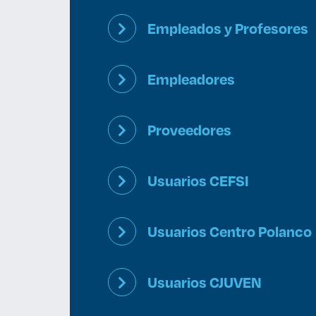
Empleados y Profesores
Empleadores
Proveedores
Usuarios CEFSI
Usuarios Centro Polanco
Usuarios CJUVEN