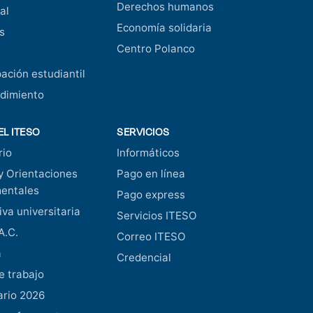
Derechos humanos
al
Economía solidaria
s
Centro Polanco
pación estudiantil
dimiento
EL ITESO
SERVICIOS
rio
Informáticos
y Orientaciones
Pago en línea
entales
Pago express
va universitaria
Servicios ITESO
A.C.
Correo ITESO
a
Credencial
e trabajo
ario 2026