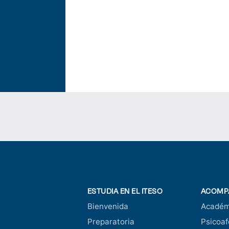
ESTUDIA EN EL ITESO
ACOMP
Bienvenida
Académ
Preparatoria
Psicoaf