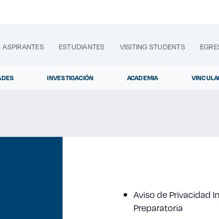
ASPIRANTES
ESTUDIANTES
VISITING STUDENTS
EGRE
ADES
INVESTIGACIÓN
ACADEMIA
VINCULA
lora sitios web, programas académicos, actividades y noti
Diplomados
|
Aviso de Privacidad 
Preparatoria