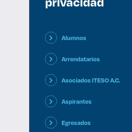
privacidad
Enlac
Alumnos
Aspir
Arrendatarios
Becas
Asociados ITESO A.C.
Gradu
CRUC
Aspirantes
Derec
Egresados