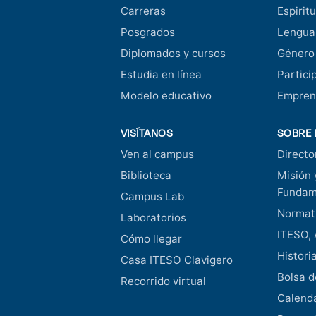
Carreras
Espiritu
Posgrados
Lengua
Diplomados y cursos
Género
Estudia en línea
Partici
Modelo educativo
Empren
VISÍTANOS
SOBRE 
Ven al campus
Directo
Biblioteca
Misión 
Fundam
Campus Lab
Normati
Laboratorios
ITESO, 
Cómo llegar
Histori
Casa ITESO Clavigero
Bolsa d
Recorrido virtual
Calend